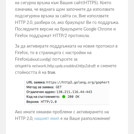
на сигурна връзка към Вашия сайт(HTTPS). Което
означава, че веднага щом започнете да използвате
подсигурена връзка за сайта си, Вие използвате
HTTP 2.0, разбира се, ако браузърът Ви го поддръжа.
Последните версии на браузърите Google Chrome и
Firefox поддържат HTTP/2 протокола.
За да активирате поддръжката на новия протокол в
Firefox, то в страницата с настройки на
Firefox(
about:config)
потърсете за
опцията
network.http.spdy.enabled.http2draft
и сменете
стойността й на
true
.
Ако имате някакви проблеми с активирането на
HTTP 2.0,
нашият екип
е на Ваше разположение!