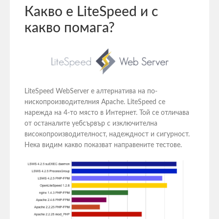
Какво е LiteSpeed и с
какво помага?
LiteSpeed WebServer е алтернатива на по-
нископроизводителния Apache. LiteSpeed се
нарежда на 4-то място в Интернет. Той се отличава
от останалите уебсървър с изключителна
високопроизводителност, надеждност и сигурност.
Нека видим какво показват направените тестове.