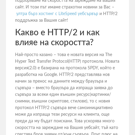
подобряване на скоростта на зареждане на Вашия
сайт. И този път имаме страхотни новини за Вас –
ултра бърз хостинг с LiteSpeed уебсървър
и HTTP/2
поддръжка за Вашия сайт!
Какво е HTTP/2 и как
влияе на скоростта?
Най-просто казано – това е новата версия на The
Hyper Text Transfer Protocol(HTTP) протокола. Новата
версия(2.0) е базирана на протокола SPDY, който е
разработка на Google. HTTP/2 представлява нов
начин за пренос на данните между браузъра и
сървъра – вместо браузъра да изпраща заявка до
сървъра за всеки един външен ресурс(картинки/
снимки, външни скриптове, стилове), то с новия
протокол HTTP/2 сървъра вече самоинициативно
може да изпраща тези ресурси на клиента, още
преди да му бъдат поискани. Това ускорява много
скоростта на зареждане на Вашия уебсайт, тъй като
спестява броя заявки от/към сървъра. Друг плюс на